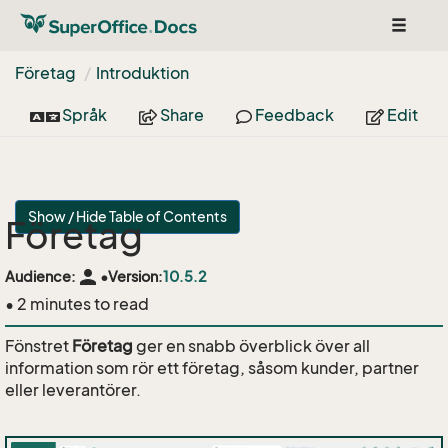
Toggle
navigat
Företag
Introduktion
Språk
Share
Feedback
Edit
Show / Hide Table of Contents
Företag
person
Audience:
•
Version:
10.5.2
• 2 minutes to read
Fönstret
Företag
ger en snabb överblick över all
information som rör ett företag, såsom kunder, partner
eller leverantörer.