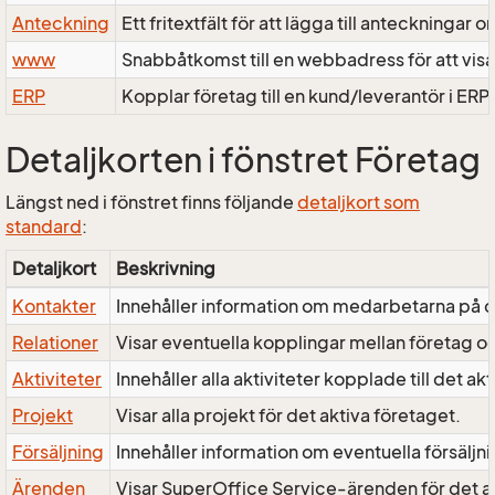
Anteckning
Ett fritextfält för att lägga till anteckning
www
Snabbåtkomst till en webbadress för att visa 
ERP
Kopplar företag till en kund/leverantör i ER
Detaljkorten i fönstret Företag
Längst ned i fönstret finns följande
detaljkort som
standard
:
Detaljkort
Beskrivning
Kontakter
Innehåller information om medarbetarna på de
Relationer
Visar eventuella kopplingar mellan företag oc
Aktiviteter
Innehåller alla aktiviteter kopplade till det ak
Projekt
Visar alla projekt för det aktiva företaget.
Försäljning
Innehåller information om eventuella försäljni
Ärenden
Visar SuperOffice Service-ärenden för det ak