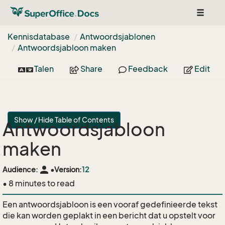
Toggle
navigat
Kennisdatabase
Antwoordsjablonen
Antwoordsjabloon maken
Talen
Share
Feedback
Edit
Show / Hide Table of Contents
Antwoordsjabloon
maken
person
Audience:
•
Version:
12
• 8 minutes to read
Een antwoordsjabloon is een vooraf gedefinieerde tekst
die kan worden geplakt in een bericht dat u opstelt voor