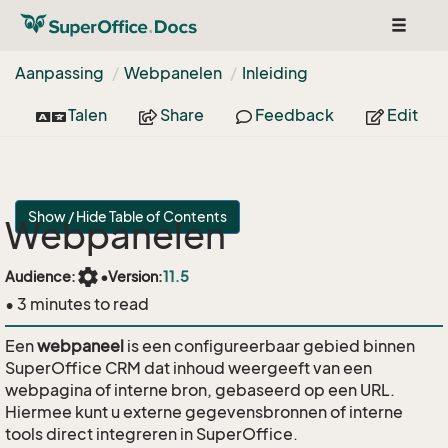
Toggle
navigat
Aanpassing
Webpanelen
Inleiding
Talen
Share
Feedback
Edit
Show / Hide Table of Contents
Webpanelen
settings
Audience:
•
Version:
11.5
• 3 minutes to read
Een
webpaneel
is een configureerbaar gebied binnen
SuperOffice CRM dat inhoud weergeeft van een
webpagina of interne bron, gebaseerd op een URL.
Hiermee kunt u externe gegevensbronnen of interne
tools direct integreren in SuperOffice.