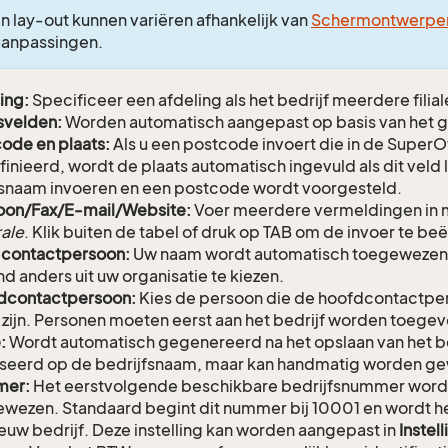
n lay-out kunnen variëren afhankelijk van
Schermontwerpe
aanpassingen.
ing:
Specificeer een afdeling als het bedrijf meerdere filiale
svelden:
Worden automatisch aangepast op basis van het g
ode en plaats:
Als u een postcode invoert die in de SuperO
inieerd, wordt de plaats automatisch ingevuld als dit veld l
snaam invoeren en een postcode wordt voorgesteld.
oon/Fax/E-mail/Website:
Voer meerdere vermeldingen in m
ale
. Klik buiten de tabel of druk op TAB om de invoer te be
 contactpersoon:
Uw naam wordt automatisch toegewezen. K
d anders uit uw organisatie te kiezen.
dcontactpersoon:
Kies de persoon die de hoofdcontactper
zijn. Personen moeten eerst aan het bedrijf worden toege
:
Wordt automatisch gegenereerd na het opslaan van het be
eerd op de bedrijfsnaam, maar kan handmatig worden gew
er:
Het eerstvolgende beschikbare bedrijfsnummer word
wezen. Standaard begint dit nummer bij 10001 en wordt h
ieuw bedrijf. Deze instelling kan worden aangepast in
Instel