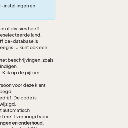
r
-instellingen en
n of divisies heeft.
eselecteerde land.
ffice-database is
eeg is. U kunt ook een
et beschrijvingen, zoals
ëindigen.
lik op de pijl om
soon voor deze klant
voegd.
drijf. De code is
ijzigd.
t automatisch
et met 1 verhoogd voor
lingen en onderhoud
.