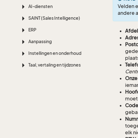
Velden e
AI-diensten
andere 
SAINT (Sales Intelligence)
ERP
Afdel
Adre
Aanpassing
Postc
gedef
Instellingen en onderhoud
plaat
Telef
Taal, vertaling en tijdzones
Centr
Onze
ieman
Hoof
moet 
Code
gebas
Numm
toege
elk n