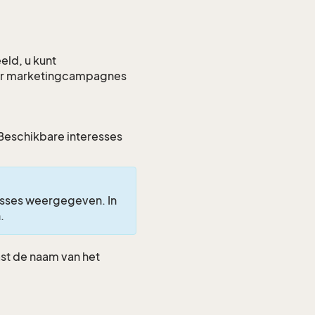
eld, u kunt
voor marketingcampagnes
Beschikbare interesses
sses weergegeven. In
.
aast de naam van het