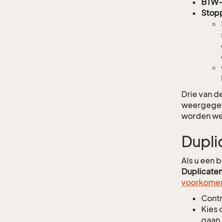
BTW-
Stop
Drie van d
weergegeve
worden we
Dupli
Als u een b
Duplicate
voorkome
Contr
Kies 
gaan