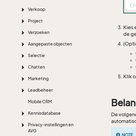
Verkoop
Project
Kies 
Verzoeken
de ge
(Opti
Aangepaste objecten
Selectie
Chatten
Klik 
Marketing
Leadbeheer
Belan
Mobile CRM
Kennisdatabase
De volgend
automatisc
Privacy-instellingen en
AVG
NOTE