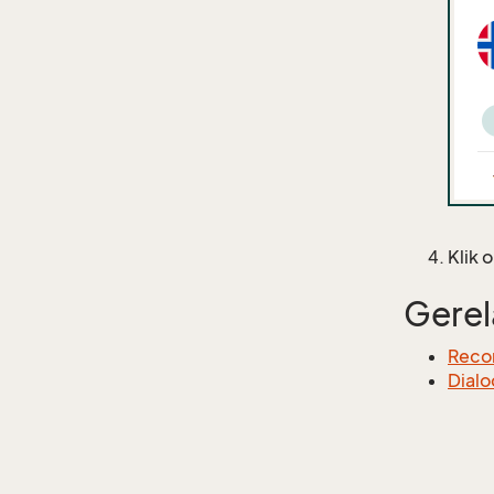
Klik 
Gerel
Recor
Dialo