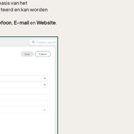
asis van het
cteerd en kan worden
efoon
,
E-mail
en
Website
.