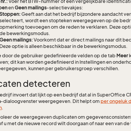
nr.:
Voer het BTW-nummer of een vergelijkbare identificatie 
pen
en
Geen mailings
-selectievakjes:
Stoppen:
Geeft aan dat het bedrijf bijzondere aandacht vere
selecteert, wordt een stopteken weergegeven op de bedrij
opmerking toevoegen om de reden te verklaren. Deze optie 
de bewerkingsmodus.
Geen mailings:
Voorkomt dat er direct mailings naar dit be
Deze optie is alleen beschikbaar in de bewerkingsmodus.
e door de gebruiker gedefinieerde velden op de tab
Meer
k
n; dit kan worden gedefinieerd in Instellingen en onderh
ergegeven, kunnen per gebruikersgroep verschillen.
caten detecteren
edrijf invoert dat lijkt op een bedrijf dat al in SuperOffice 
n
-dialoogvenster weergegeven. Dit helpt om
per ongeluk 
n
.
oleer de weergegeven duplicaten om gegevensconsistent
of u met de nieuwe record wilt doorgaan of naar een van de
.