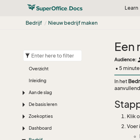
Learn
Bedrijf
Nieuw bedrijf maken
Een 
pe
Audience:
• 5 minute
Overzicht
Inleiding
In het
Bedr
aanvullen
Aan de slag
Stapp
De basis leren
Klik 
Zoekopties
Voer 
Dashboard
Bedrijf