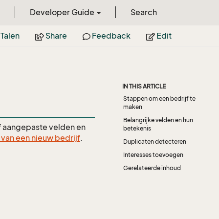
Developer Guide
Search
Talen
Share
Feedback
Edit
IN THIS ARTICLE
Stappen om een bedrijf te
maken
Belangrijke velden en hun
f aangepaste velden en
betekenis
van een nieuw bedrijf
.
Duplicaten detecteren
Interesses toevoegen
Gerelateerde inhoud