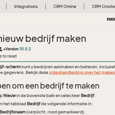
Integrations
CRM Online
CRM Onsite
nieuw bedrijf maken
rson
•
Version:
10.5.2
s to read
ijf-scherm
kunt u bedrijven aanmaken en beheren, inclusie
de gegevens. Bekijk deze
videohandleiding over het maken 
en om een bedrijf te maken
op
Nieuw
in de bovenste balk en selecteer
Bedrijf
.
in het tabblad
Bedrijf
de volgende informatie in:
Bedrijfsnaam
(verplicht, rood gemarkeerd).