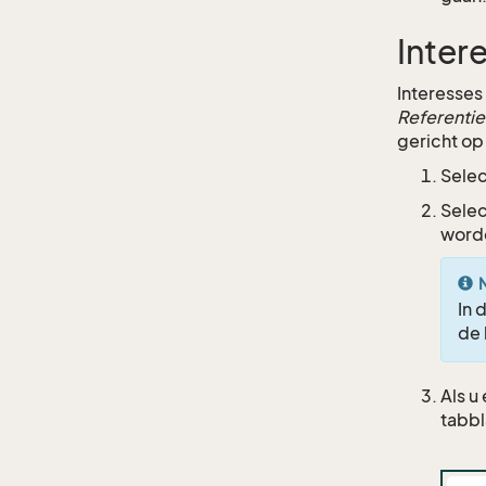
Inter
Interesses
Referenti
gericht op
Selec
Selec
worde
In 
de 
Als u
tabb