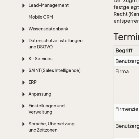
Der Zugrif
Lead-Management
festgelegt
Recht (Kan
Mobile CRM
entsperren
Wissensdatenbank
Termi
Datenschutzeinstellungen
und DSGVO
Begriff
KI-Services
Benutzer
SAINT (Sales Intelligence)
Firma
ERP
Anpassung
Einstellungen und
Firmenzie
Verwaltung
Sprache, Übersetzung
Benutzerg
und Zeitzonen