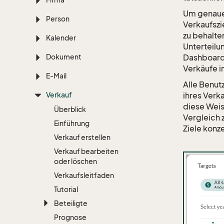
Um genaue 
Person
Verkaufszi
zu behalte
Kalender
Unterteilu
Dokument
Dashboard 
Verkäufe 
E-Mail
Alle Benut
Verkauf
ihres Verk
diese Weis
Überblick
Vergleich 
Einführung
Ziele konz
Verkauf erstellen
Verkauf bearbeiten
oder löschen
Verkaufsleitfaden
Tutorial
Beteiligte
Prognose