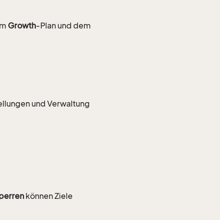
em
Growth
-Plan und dem
tellungen und Verwaltung
sperren
können Ziele