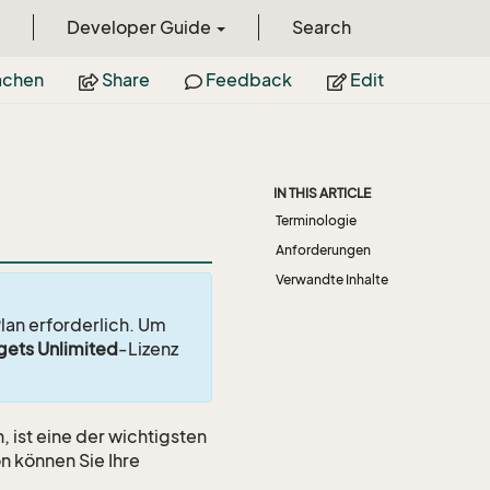
Developer Guide
Search
achen
Share
Feedback
Edit
IN THIS ARTICLE
Terminologie
Anforderungen
Verwandte Inhalte
lan erforderlich. Um
gets Unlimited
-Lizenz
 ist eine der wichtigsten
n können Sie Ihre