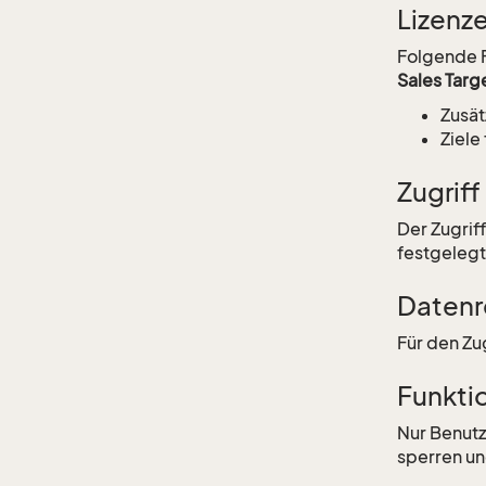
Lizenz
Folgende F
Sales Targ
Zusät
Ziele
Zugriff
Der Zugrif
festgelegt
Datenr
Für den Zu
Funkti
Nur Benutz
sperren un