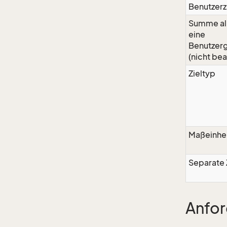
Benutzerz
Summe alle
eine
Benutzer
(nicht bea
Zieltyp
Maßeinhe
Separate 
Anfo