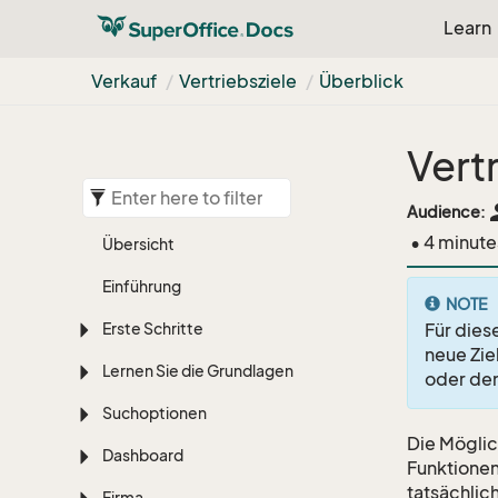
Learn
Verkauf
Vertriebsziele
Überblick
Vert
pe
Audience:
• 4 minute
Übersicht
Einführung
NOTE
Erste Schritte
Für diese
neue Zie
Lernen Sie die Grundlagen
oder de
Suchoptionen
Die Möglic
Dashboard
Funktionen
tatsächlic
Firma