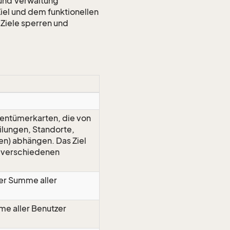
n und Verwaltung
iel und dem funktionellen
 Ziele sperren und
gentümerkarten, die von
ilungen, Standorte,
n) abhängen. Das Ziel
le verschiedenen
er Summe aller
me aller Benutzer