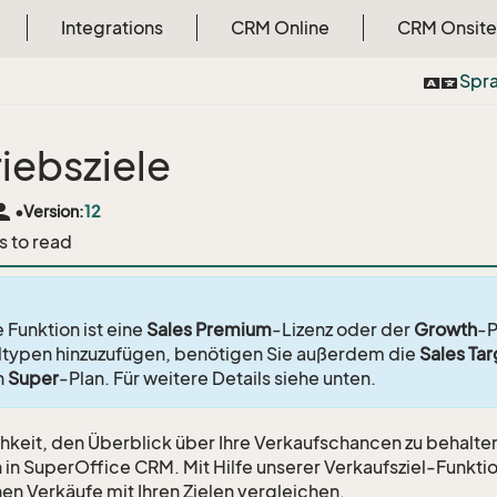
Integrations
CRM Online
CRM Onsite
Spr
riebsziele
rson
•
Version:
12
s to read
 Funktion ist eine
Sales Premium
-Lizenz oder der
Growth
-P
ltypen hinzuzufügen, benötigen Sie außerdem die
Sales Tar
n
Super
-Plan. Für weitere Details siehe unten.
hkeit, den Überblick über Ihre Verkaufschancen zu behalten,
 in SuperOffice CRM. Mit Hilfe unserer Verkaufsziel-Funktio
hen Verkäufe mit Ihren Zielen vergleichen.