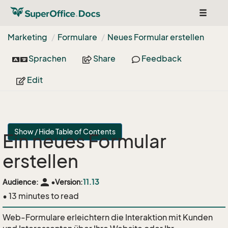
Toggle
navigat
Marketing
Formulare
Neues Formular erstellen
Sprachen
Share
Feedback
Edit
Show / Hide Table of Contents
Ein neues Formular
erstellen
person
Audience:
•
Version:
11.13
• 13 minutes to read
Web-Formulare erleichtern die Interaktion mit Kunden